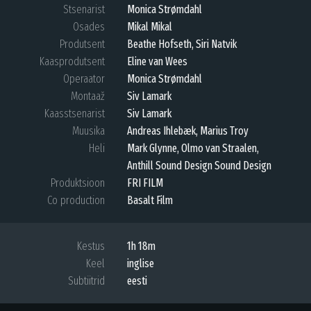
Stsenarist
Monica Strømdahl
Osades
Mikal Mikal
Produtsent
Beathe Hofseth, Siri Natvik
Kaasprodutsent
Eline van Wees
Operaator
Monica Strømdahl
Montaaž
Siv Lamark
Kaasstsenarist
Siv Lamark
Muusika
Andreas Ihlebæk, Marius Troy
Heli
Mark Glynne, Olmo van Straalen,
Anthill Sound Design Sound Design
Produktsioon
FRI FILM
Co production
Basalt Film
Kestus
1h 18m
Keel
inglise
Subtiitrid
eesti