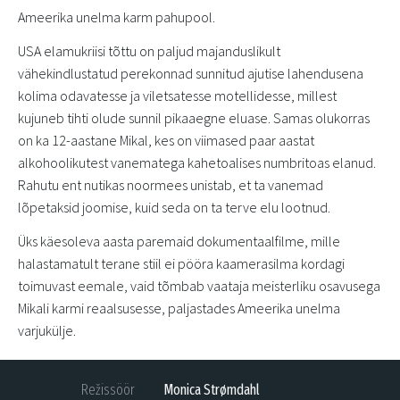
Ameerika unelma karm pahupool.
USA elamukriisi tõttu on paljud majanduslikult
vähekindlustatud perekonnad sunnitud ajutise lahendusena
kolima odavatesse ja viletsatesse motellidesse, millest
kujuneb tihti olude sunnil pikaaegne eluase. Samas olukorras
on ka 12-aastane Mikal, kes on viimased paar aastat
alkohoolikutest vanematega kahetoalises numbritoas elanud.
Rahutu ent nutikas noormees unistab, et ta vanemad
lõpetaksid joomise, kuid seda on ta terve elu lootnud.
Üks käesoleva aasta paremaid dokumentaalfilme, mille
halastamatult terane stiil ei pööra kaamerasilma kordagi
toimuvast eemale, vaid tõmbab vaataja meisterliku osavusega
Mikali karmi reaalsusesse, paljastades Ameerika unelma
varjukülje.
Režissöör
Monica Strømdahl