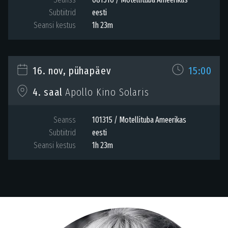
Subtiitrid
eesti
Seansi kestus
1h 23m
16. nov, pühapäev
15:00
Apollo Kino Solaris
4. saal
Seanss
101315 / Motellituba Ameerikas
Subtiitrid
eesti
Seansi kestus
1h 23m