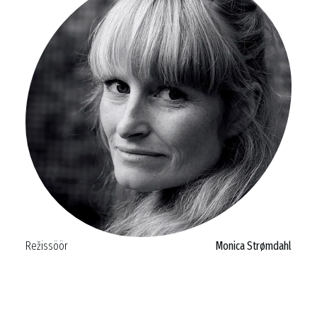
Režissöör
Monica Strømdahl