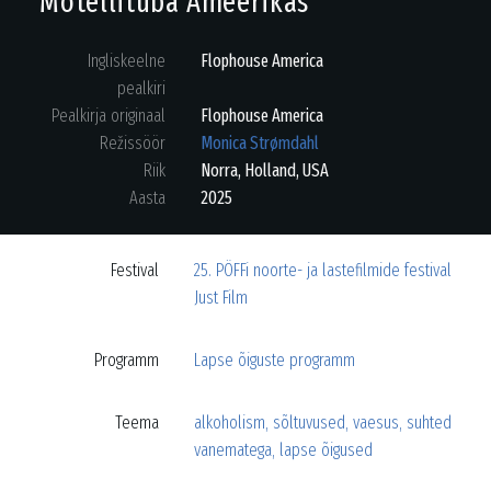
Motellituba Ameerikas
Ingliskeelne
Flophouse America
pealkiri
Pealkirja originaal
Flophouse America
Režissöör
Monica Strømdahl
Riik
Norra
,
Holland
,
USA
Aasta
2025
Festival
25. PÖFFi noorte- ja lastefilmide festival
Just Film
Programm
Lapse õiguste programm
Teema
alkoholism
,
sõltuvused
,
vaesus
,
suhted
vanematega
,
lapse õigused