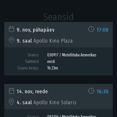
Seansid
9. nov, pühapäev
17:00
Apollo Kino Plaza
9. saal
Seanss
030917 / Motellituba Ameerikas
Subtiitrid
eesti
Seansi kestus
1h 23m
14. nov, reede
16:30
Apollo Kino Solaris
4. saal
Seanss
081316 / Motellituba Ameerikas